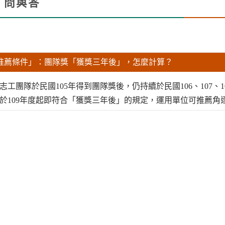
問與答
facebook
X
li
「推薦條件」：團隊獎「獲獎三年後」，怎麼計算？
志工團隊於民國105年得到團隊獎後，仍持續於民國106、107
於109年度起即符合「獲獎三年後」的規定，運用單位可推薦角