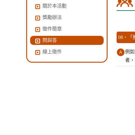
關於本活動
獎勵辦法
徵件簡章
08、
問與答
線上徵件
例如
者，