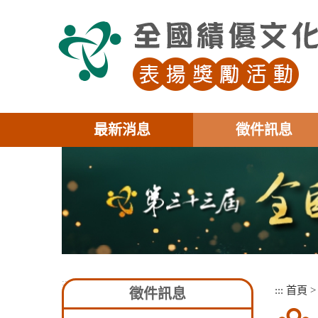
跳
到
主
要
內
容
區
塊
最新消息
徵件訊息
:::
:::
首頁
徵件訊息