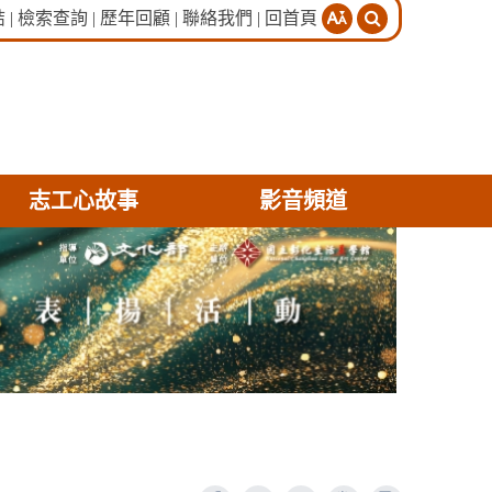
分
結
|
檢索查詢
|
歷年回顧
|
聯絡我們
|
回首頁
享
志工心故事
影音頻道