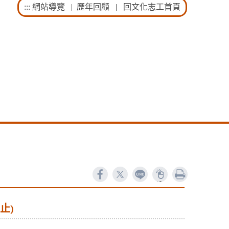
:::
網站導覽
|
歷年回顧
|
回文化志工首頁
ne
列印
31880
止)