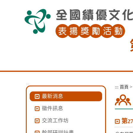
跳
到
主
要
內
容
區
塊
:::
:::
首頁
最新消息
徵件訊息
交流工作坊
第2
幹部研訓計畫