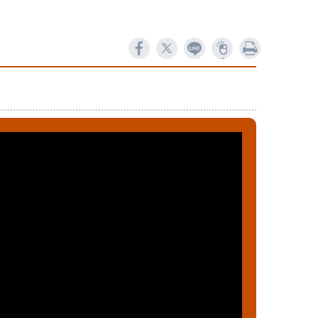
ne
列印
60673