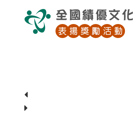
跳
到
主
要
內
容
區
塊