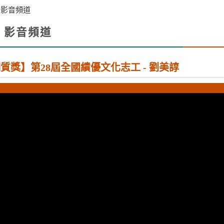
>
影音頻道
影音頻道
facebook
X
li
質獎】第28屆全國績優文化志工 - 劉美諄