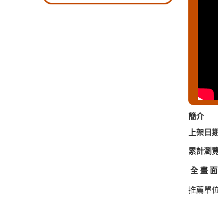
簡介
上架日
累計瀏
全 畫 
推薦單位