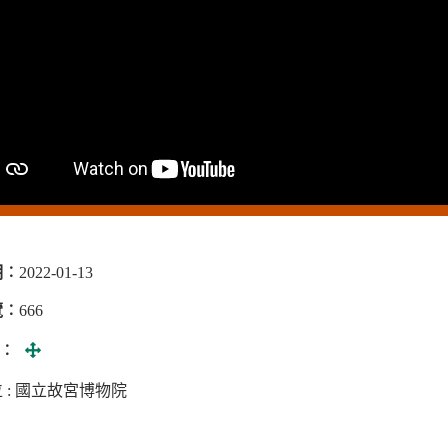
期︰
2022-01-13
覽︰
666
全
面︰
畫
 : 國立故宮博物院
面