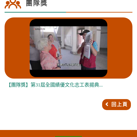
團隊獎
【團隊獎】第31屆全國績優文化志工表揚典...
回上頁