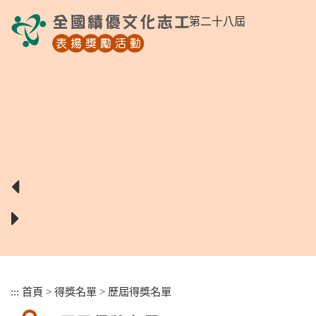
跳
第二十八屆
到
主
要
內
容
區
塊
:::
首頁
>
得獎名單
>
歷屆得獎名單