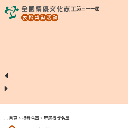
跳
第三十一屆
到
主
要
內
容
區
塊
:::
首頁
>
得獎名單
>
歷屆得獎名單