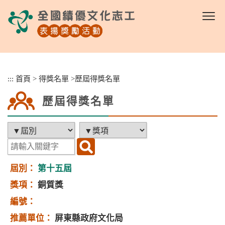
跳
到
主
要
內
容
區
:::
首頁
>
得獎名單
>
歷屆得獎名單
塊
歷屆得獎名單
第十五屆
銅質獎
屏東縣政府文化局