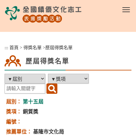
跳
到
主
要
內
容
區
:::
首頁
>
得獎名單
>
歷屆得獎名單
塊
歷屆得獎名單
第十五屆
銅質獎
基隆市文化局