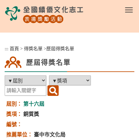
跳
到
主
要
內
容
區
:::
首頁
>
得獎名單
>
歷屆得獎名單
塊
歷屆得獎名單
第十六屆
銅質獎
臺中市文化局