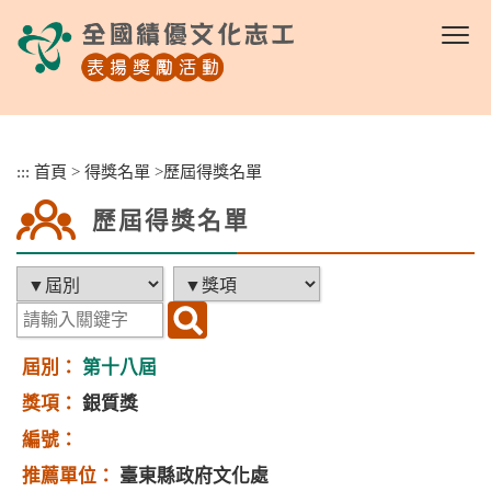
跳
到
主
要
內
容
區
:::
首頁
>
得獎名單
>
歷屆得獎名單
塊
歷屆得獎名單
第十八屆
銀質獎
臺東縣政府文化處