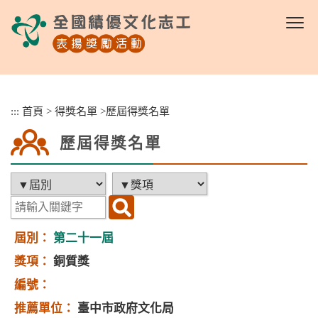
跳
到
主
要
內
容
區
:::
首頁
>
得獎名單
>
歷屆得獎名單
塊
歷屆得獎名單
第二十一屆
銅質獎
臺中市政府文化局