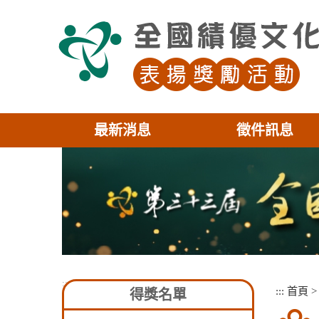
跳
到
主
要
內
容
區
塊
最新消息
徵件訊息
:::
:::
首頁
得獎名單