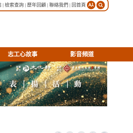
分
結
|
檢索查詢
|
歷年回顧
|
聯絡我們
|
回首頁
享
志工心故事
影音頻道