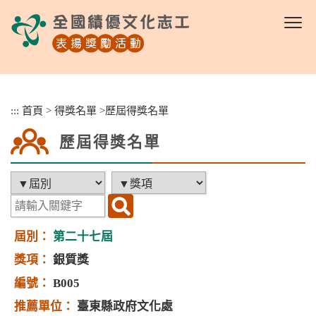
跳
到
主
要
內
容
區
:::
首頁
>
得獎名單
>
歷屆得獎名單
塊
歷屆得獎名單
第二十七屆
銀質獎
B005
臺東縣政府文化處