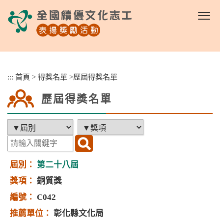
跳
到
主
要
內
容
區
:::
首頁
>
得獎名單
>
歷屆得獎名單
塊
歷屆得獎名單
第二十八屆
銅質獎
C042
彰化縣文化局