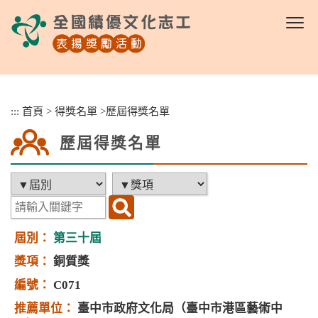
跳
到
主
要
內
容
區
:::
首頁
>
得獎名單
>
歷屆得獎名單
塊
歷屆得獎名單
第三十屆
銅質獎
C071
臺中市政府文化局（臺中市港區藝術中