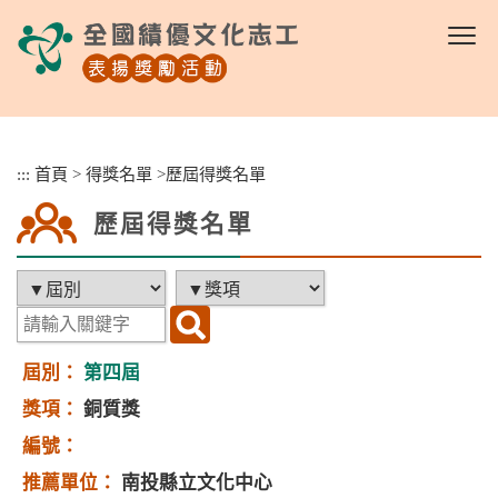
跳
到
主
要
內
容
區
:::
首頁
>
得獎名單
>
歷屆得獎名單
塊
歷屆得獎名單
第四屆
銅質獎
南投縣立文化中心