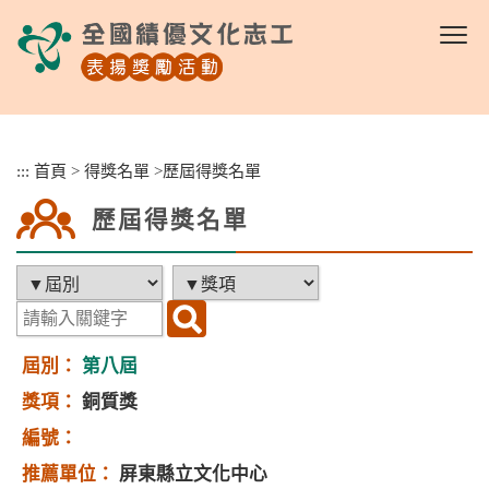
跳
到
主
要
內
容
區
:::
首頁
>
得獎名單
>
歷屆得獎名單
塊
歷屆得獎名單
第八屆
銅質獎
屏東縣立文化中心