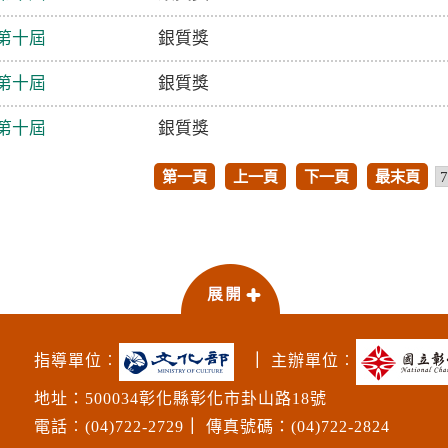
第十屆
銀質獎
第十屆
銀質獎
第十屆
銀質獎
第一頁
上一頁
下一頁
最末頁
指導單位︰
｜
主辦單位︰
地址：500034彰化縣彰化市卦山路18號
電話︰(04)722-2729
｜
傳真號碼：(04)722-2824