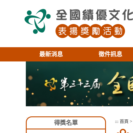
跳
到
主
要
內
容
區
塊
最新消息
徵件訊息
:::
:::
首頁
得獎名單