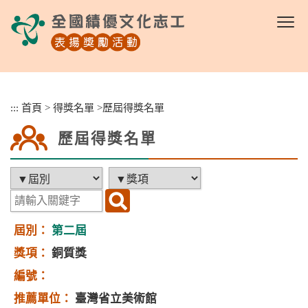
跳
到
主
要
內
容
區
:::
首頁
>
得獎名單
>
歷屆得獎名單
塊
歷屆得獎名單
第二屆
銅質獎
臺灣省立美術館