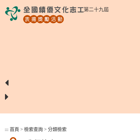
跳
第二十九屆
到
主
要
內
容
區
塊
:::
首頁
>
檢索查詢
>
分類檢索