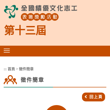
跳
到
主
要
內
第十三屆
容
區
塊
:::
首頁
>
徵件簡章
徵件簡章
回上頁