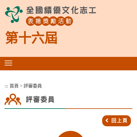
跳
到
主
要
內
第十六屆
容
區
塊
:::
首頁
>
評審委員
評審委員
回上頁