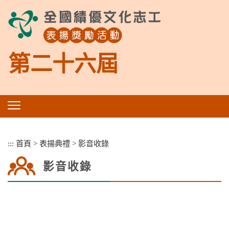
跳
到
主
要
內
第二十六屆
容
區
塊
:::
首頁
>
表揚典禮
>
影音收錄
影音收錄