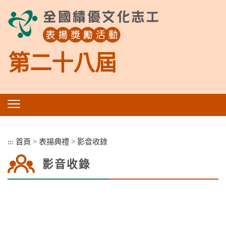
跳
到
主
要
內
第二十八屆
容
區
塊
:::
首頁
>
表揚典禮
>
影音收錄
影音收錄