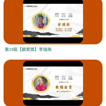
第29屆【銀質獎】李瑞珠