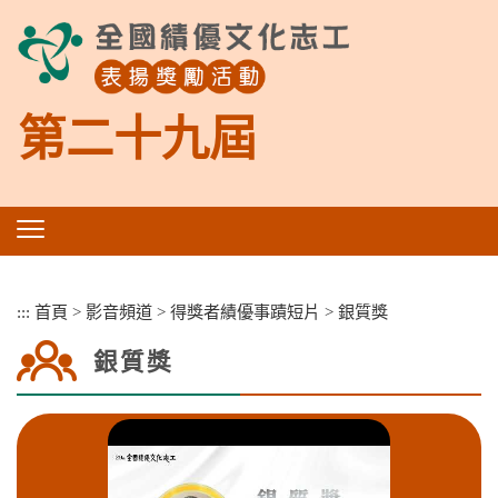
跳
到
主
要
內
第二十九屆
容
區
塊
:::
首頁
>
影音頻道
>
得獎者績優事蹟短片
>
銀質獎
銀質獎