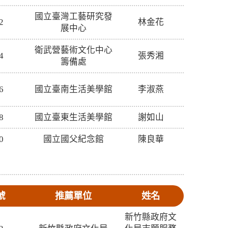
國立臺灣工藝研究發
2
林金花
展中心
衛武營藝術文化中心
4
張秀湘
籌備處
6
國立臺南生活美學館
李淑燕
8
國立臺東生活美學館
謝如山
0
國立國父紀念館
陳良華
號
推薦單位
姓名
新竹縣政府文