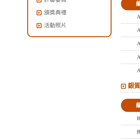
頒獎典禮
A
活動照片
A
A
A
A
銀
B
B