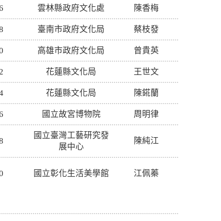
6
雲林縣政府文化處
陳香梅
8
臺南市政府文化局
蔡枝發
0
高雄市政府文化局
曾貴英
2
花蓮縣文化局
王世文
4
花蓮縣文化局
陳錵蘭
6
國立故宮博物院
周明律
國立臺灣工藝研究發
8
陳純江
展中心
0
國立彰化生活美學館
江佩蓁