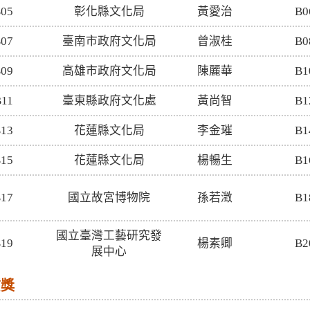
05
彰化縣文化局
黃愛治
B0
07
臺南市政府文化局
曾淑桂
B0
09
高雄市政府文化局
陳麗華
B1
11
臺東縣政府文化處
黃尚智
B1
13
花蓮縣文化局
李金璀
B1
15
花蓮縣文化局
楊暢生
B1
17
國立故宮博物院
孫若澂
B1
國立臺灣工藝研究發
19
楊素卿
B2
展中心
質獎