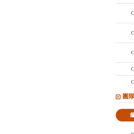
C
C
C
C
C
團