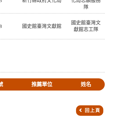
3
新竹縣政府文化局
化局志願服務
隊
國史館臺灣文
8
國史館臺灣文獻館
獻館志工隊
號
推薦單位
姓名
回上頁