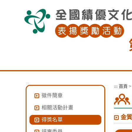
跳
到
主
要
內
容
區
塊
:::
:::
首頁
徵件簡章
相關活動計畫
金
得獎名單
評審委員