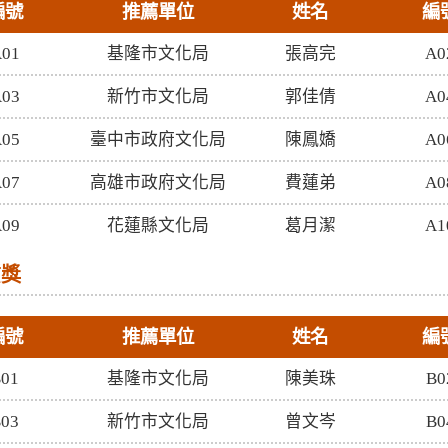
編號
推薦單位
姓名
編
01
基隆市文化局
張高完
A0
03
新竹市文化局
郭佳倩
A0
05
臺中市政府文化局
陳鳳嬌
A0
07
高雄市政府文化局
費蓮弟
A0
09
花蓮縣文化局
葛月潔
A1
質獎
編號
推薦單位
姓名
編
01
基隆市文化局
陳美珠
B0
03
新竹市文化局
曾文岑
B0