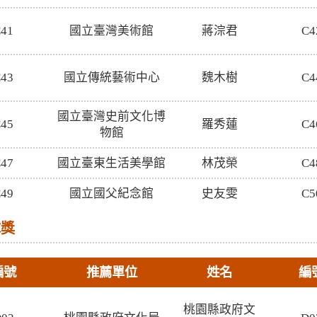
41
國立臺灣美術館
蔣淙君
C4
43
國立傳統藝術中心
魏木樹
C4
國立臺灣史前文化博
45
羅秀蓮
C4
物館
47
國立臺東生活美學館
林茂榮
C4
49
國立國父紀念館
史友雯
C5
隊獎
編號
推薦單位
姓名
編
桃園縣政府文