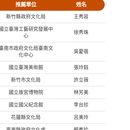
推薦單位
姓名
新竹縣政府文化局
王秀容
國立臺灣工藝研究發展中
徐秀珠
心
臺南市政府文化局臺南文
吳愛蓓
化中心
國立臺灣美術館
張玲鈺
新竹市文化局
許立薇
國立故宮博物院
林芳美
國立國父紀念館
李台珍
花蓮縣文化局
呂美玲
臺東縣政府文化處
賴秀珍