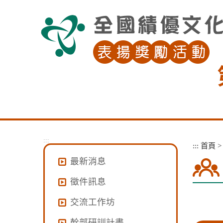
跳
到
主
要
內
容
區
塊
:::
:::
首頁
最新消息
徵件訊息
交流工作坊
幹部研訓計畫