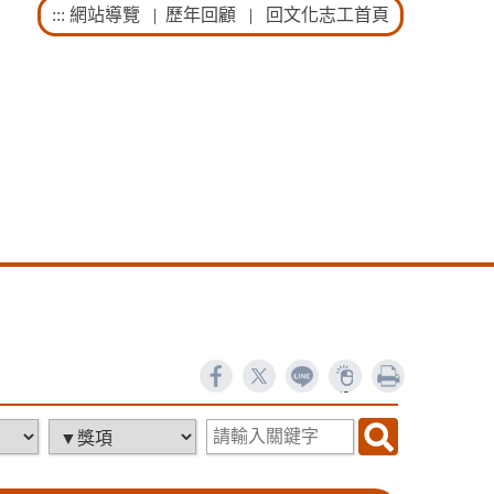
:::
網站導覽
|
歷年回顧
|
回文化志工首頁
ne
列印
18838
1