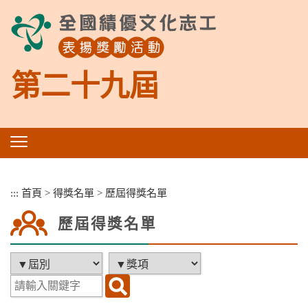
跳
到
主
要
內
第二十九屆
容
區
塊
:::
首頁
>
得獎名單
>
歷屆得獎名單
歷屆得獎名單