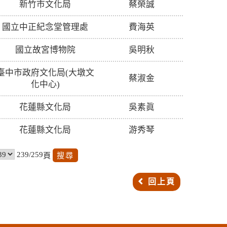
新竹市文化局
蔡榮誠
國立中正紀念堂管理處
費海英
國立故宮博物院
吳明秋
臺中市政府文化局(大墩文
蔡淑金
化中心)
花蓮縣文化局
吳素眞
花蓮縣文化局
游秀琴
239/259
頁
回上頁