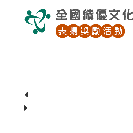
跳
到
主
要
內
容
區
塊