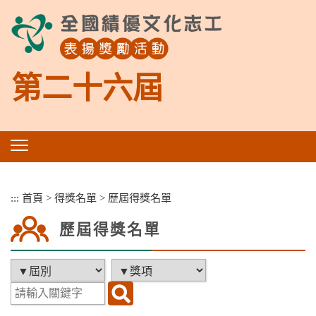
跳
到
主
要
內
第二十六屆
容
區
塊
:::
首頁
>
得獎名單
>
歷屆得獎名單
歷屆得獎名單