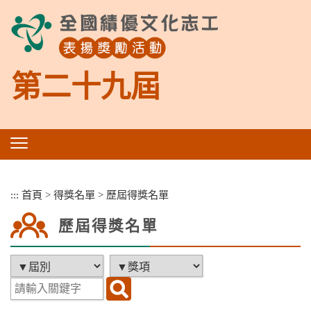
跳
到
主
要
內
第二十九屆
容
區
塊
:::
首頁
>
得獎名單
>
歷屆得獎名單
歷屆得獎名單