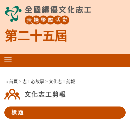
跳
到
主
要
內
第二十五屆
容
區
塊
:::
首頁
>
志工心故事
>
文化志工剪報
文化志工剪報
標 題