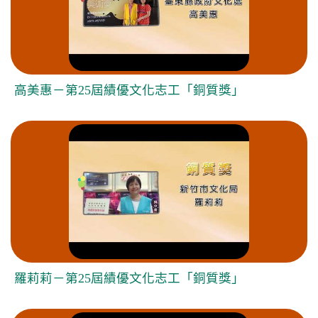
高美惠－第25屆績優文化志工「銅質獎」
羅莉莉－第25屆績優文化志工「銅質獎」