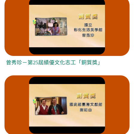
曾秀珍－第25屆績優文化志工「銅質獎」