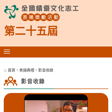
跳
到
主
要
內
第二十五屆
容
區
塊
:::
首頁
>
表揚典禮
>
影音收錄
影音收錄