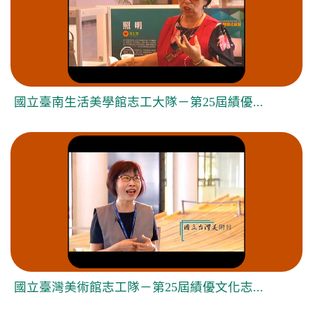
國立臺南生活美學館志工大隊－第25屆績優...
國立臺灣美術館志工隊－第25屆績優文化志...