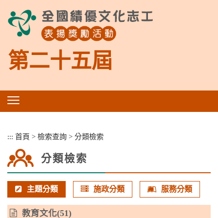
跳
到
主
要
內
第二十五屆
容
區
塊
:::
首頁
>
檢索查詢
>
分類檢索
分類檢索
主題分類
施政分類
服務分類
教育文化
(51)