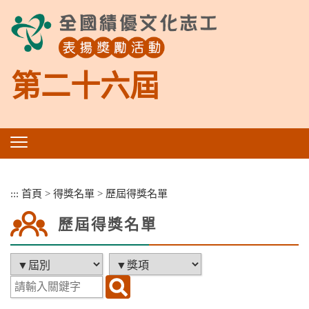
跳
到
主
要
內
第二十六屆
容
區
塊
:::
首頁
>
得獎名單
>
歷屆得獎名單
歷屆得獎名單