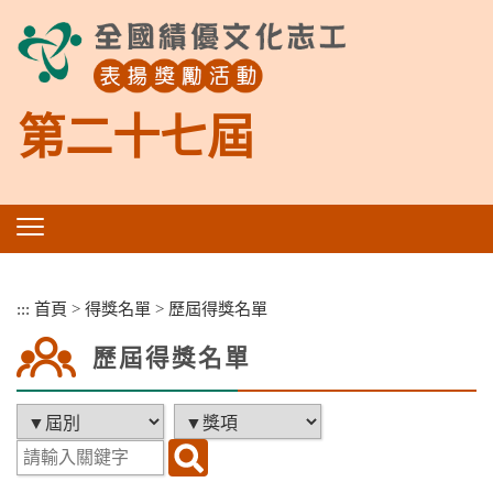
跳
到
主
要
內
第二十七屆
容
區
塊
:::
首頁
>
得獎名單
>
歷屆得獎名單
歷屆得獎名單