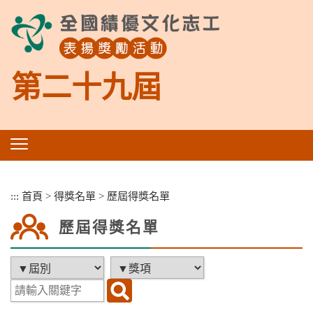
跳
到
主
要
內
第二十九屆
容
區
塊
:::
首頁
>
得獎名單
>
歷屆得獎名單
歷屆得獎名單