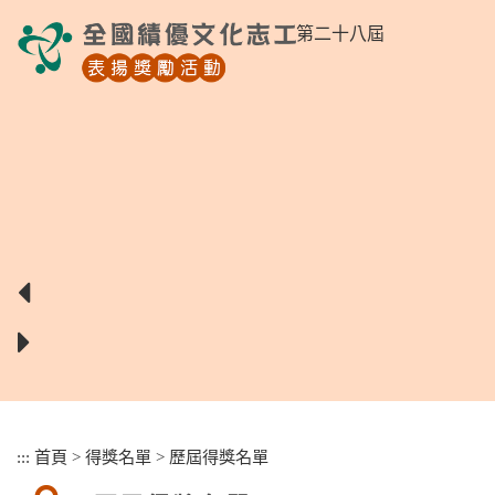
跳
第二十八屆
到
主
要
內
容
區
塊
:::
首頁
>
得獎名單
>
歷屆得獎名單