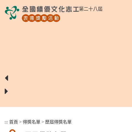
跳
第二十八屆
到
主
要
內
容
區
塊
:::
首頁
>
得獎名單
>
歷屆得獎名單