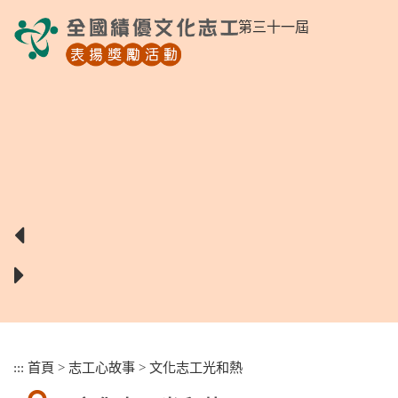
跳
第三十一屆
到
主
要
內
容
區
塊
:::
首頁
>
志工心故事
>
文化志工光和熱