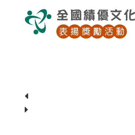
跳
到
主
要
內
容
區
塊