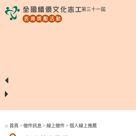
跳
第三十一屆
到
主
要
內
容
區
塊
:::
首頁
>
徵件訊息
>
線上徵件
>
個人線上推薦