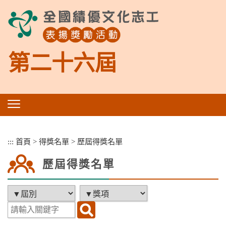
跳
到
主
要
內
第二十六屆
容
區
塊
:::
首頁
>
得獎名單
>
歷屆得獎名單
歷屆得獎名單