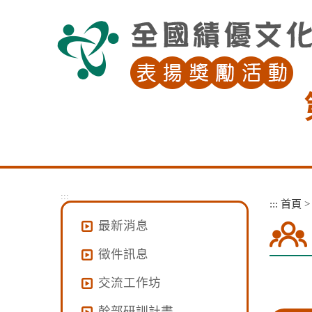
跳
到
主
要
內
容
區
塊
:::
:::
首頁
最新消息
徵件訊息
交流工作坊
幹部研訓計畫