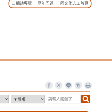
:::
網站導覽
|
歷年回顧
|
回文化志工首頁
ne
列印
17408
9