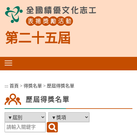
跳
到
主
要
內
第二十五屆
容
區
塊
:::
首頁
>
得獎名單
>
歷屆得獎名單
歷屆得獎名單