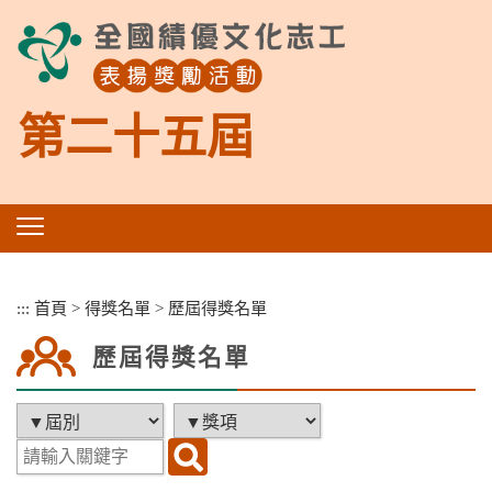
跳
到
主
要
內
第二十五屆
容
區
塊
:::
首頁
>
得獎名單
>
歷屆得獎名單
歷屆得獎名單