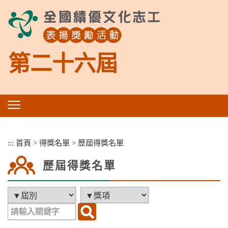
跳
到
主
要
內
第二十六屆
容
區
塊
:::
首頁
>
得獎名單
>
歷屆得獎名單
歷屆得獎名單