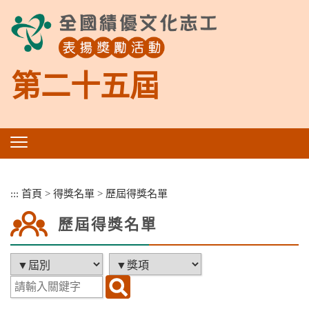
跳
到
主
要
內
第二十五屆
容
區
塊
:::
首頁
>
得獎名單
>
歷屆得獎名單
歷屆得獎名單